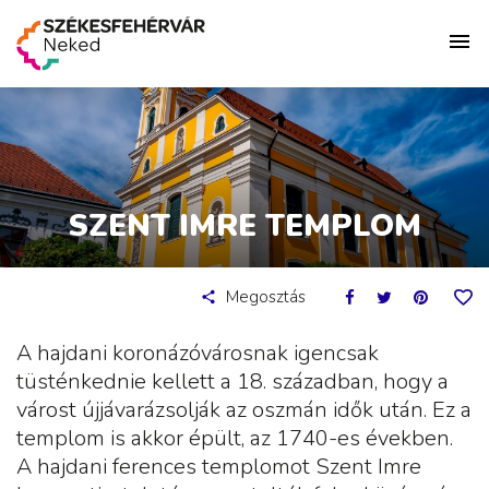
SZENT IMRE TEMPLOM
Megosztás
A hajdani koronázóvárosnak igencsak
tüsténkednie kellett a 18. században, hogy a
várost újjávarázsolják az oszmán idők után. Ez a
templom is akkor épült, az 1740-es években.
A hajdani ferences templomot Szent Imre